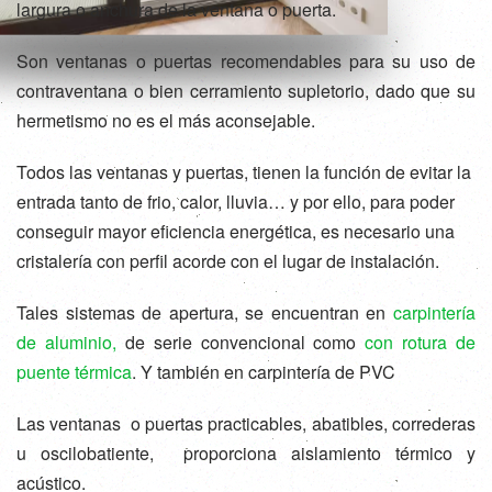
largura o anchura de la ventana o puerta.
Son ventanas o puertas recomendables para su uso de
contraventana o bien cerramiento supletorio, dado que su
hermetismo no es el más aconsejable.
Todos las ventanas y puertas, tienen la función de evitar la
entrada tanto de frio, calor, lluvia… y por ello, para poder
conseguir mayor eficiencia energética, es necesario una
cristalería con perfil acorde con el lugar de instalación.
Tales sistemas de apertura, se encuentran en
carpintería
de aluminio,
de serie convencional como
con rotura de
puente térmica
. Y también en carpintería de PVC
Las ventanas o puertas practicables, abatibles, correderas
u oscilobatiente, proporciona aislamiento térmico y
acústico.